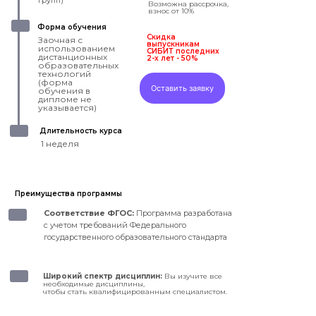
групп)
Возможна рассрочка,
взнос от 10%
Форма обучения
Скидка
Заочная с
выпускникам
использованием
СИБИТ последних
дистанционных
2-х лет - 50%
образовательных
технологий
(форма
Оставить заявку
обучения в
дипломе не
указывается)
Длительность курса
1 неделя
Преимущества программы
Соответствие ФГОС:
Программа разработана
с учетом требований Федерального
государственного образовательного стандарта
Широкий спектр дисциплин:
Вы изучите все
необходимые дисциплины,
чтобы стать квалифицированным специалистом.