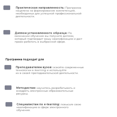
Практическая направленность:
Программа
нацелена на формирование компетенций,
необходимых для успешной профессиональной
деятельности.
Диплом установленного образца:
По
окончании обучения вы получите диплом,
который подтвердит вашу квалификацию и даст
право работать в выбранной сфере.
Программа подходит для
Преподавателям вузов:
освойте современные
технологии e-learning и используйте
их в своей преподавательской деятельности.
Методистам:
научитесь разрабатывать и
внедрять электронные образовательные
ресурсы.
Специалистам по e-learning:
повысьте свою
квалификацию в сфере электронного
обучения.