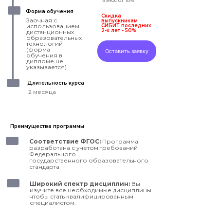
взнос от 10%
Форма обучения
Скидка
Заочная с
выпускникам
использованием
СИБИТ последних
2-х лет - 50%
дистанционных
образовательных
технологий
(форма
Оставить заявку
обучения в
дипломе не
указывается)
Длительность курса
2 месяца
Преимущества программы
Соответствие ФГОС:
Программа
разработана с учетом требований
Федерального
государственного образовательного
стандарта
Широкий спектр дисциплин:
Вы
изучите все необходимые дисциплины,
чтобы стать квалифицированным
специалистом.