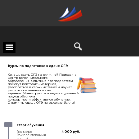
Курсы по подготовке к сдаче ОГЭ
Хочешь сдать ОГЭ на отлично? Приходи в
Центр дополнительного
образования! Опытные преподаватели
помогут повторить материал,
разобраться в сложных темах и научат
решать экзаменационные
задания. Мини-группы и индивидуальный
подход обеспечат
комфортное и эффективное обучение.
С нами ты сдашь ОГЭ на высокие баллы!
Старт обучения
(по мере
4 000 руб.
комплектования
групп)