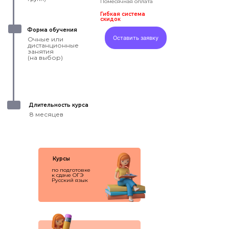
Помесячная оплата
Гибкая система
скидок
Форма обучения
Оставить заявку
Очные или
дистанционные
занятия
(на выбор)
Длительность курса
8 месяцев
Курсы
по подготовке
к сдаче ОГЭ
Русский язык